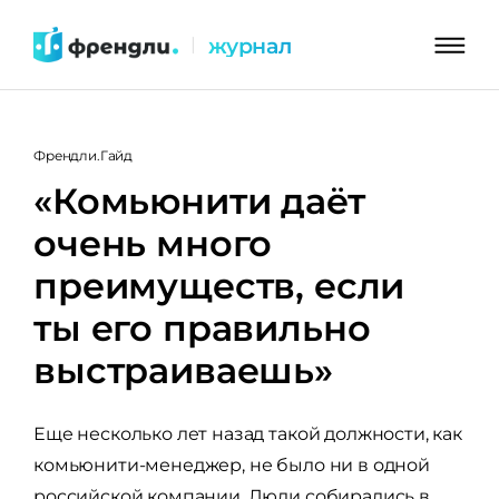
Перейти
журнал
|
к
контенту
Френдли.Гайд
«Комьюнити даёт
очень много
преимуществ, если
ты его правильно
выстраиваешь»
Еще несколько лет назад такой должности, как
комьюнити-менеджер, не было ни в одной
российской компании. Люди собирались в