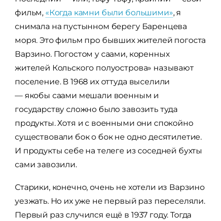
фильм,
«Когда камни были большими»
, я
снимала на пустынном берегу Баренцева
моря. Это фильм про бывших жителей погоста
Варзино. Погостом у саами, коренных
жителей Кольского полуострова» называют
поселение. В 1968 их оттуда выселили
— якобы саами мешали военным и
государству сложно было завозить туда
продукты. Хотя и с военными они спокойно
существовали бок о бок не одно десятилетие.
И продукты себе на телеге из соседней бухты
сами завозили.
Старики, конечно, очень не хотели из Варзино
уезжать. Но их уже не первый раз переселяли.
Первый раз случился ещё в 1937 году. Тогда