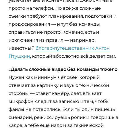
увлекательный контент, всё можно снимать
просто на телефон. Но всё же сложные
съемки требуют планирования, подготовки и
продюсирования — и тут без команды
справиться не просто. Конечно, есть и
исключения из правил — например,
известный
блогер-путешественник Антон
Птушкин
, который абсолютно всё делает сам.
«
Делать сложные видео без команды тяжело
.
Нужен как минимум человек, который
отвечает за картинку и звук с технической
стороны — ставит камеру, свет, втыкает
микрофон, следит за записью и тем, чтобы
файлы не потерялись. Если ты один пишешь
сценарий, режиссируешь ролик и говоришь в
кадре, а тебе еще надо и за технической