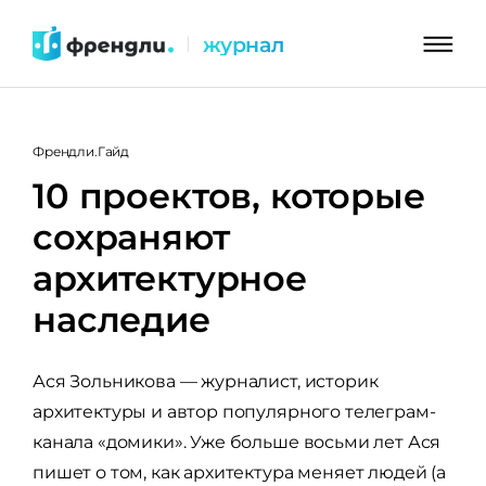
Перейти
журнал
|
к
контенту
Френдли.Гайд
10 проектов, которые
сохраняют
архитектурное
наследие
Ася Зольникова — журналист, историк
архитектуры и автор популярного телеграм-
канала «домики». Уже больше восьми лет Ася
пишет о том, как архитектура меняет людей (а