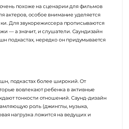
очень похоже на сценарии для фильмов
я актеров, особое внимание уделяется
ики. Для звукорежиссера прописываются
жи — а значит, и слушатели. Саундизайн
шн подкастах, нередко он придумывается
кшн, подкастах более широкий. От
которые вовлекают ребенка в активные
уждают тонкости отношений. Саунд-дизайн
рамляющую роль (джинглы, музыка,
овая нагрузка ложится на ведущих и