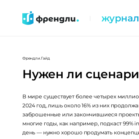
Перейти
к
журна
|
контенту
Френдли.Гайд
Нужен ли сценари
В мире существует более четырех миллион
2024 год, лишь около 16% из них продолж
заброшенные или закончившиеся проекты.
многие годы, как например, подкаст 99% inv
день — нужно хорошо продумать концепц