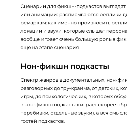
Сценарии для фикшн-подкастов выглядят 
или анимации: расписываются реплики дл
ремаркам: как именно произносить репл
локации и звуки, которые слышат персона
вообще играет очень большую роль в фик
еще на этапе сценария.
Нон-фикшн
подкасты
Спектр жанров в документальных, нон-фи
разговорных до тру-крайма, от детских, 
игры, до психологических, в которых обс
в нон-фикшн подкастах играет скорее об
перебивки, отдельные звуки), а вся смысл
гостей подкастов.