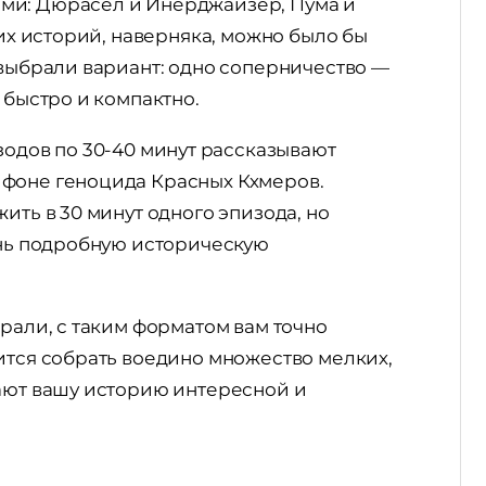
ми: Дюрасел и Инерджайзер, Пума и
тих историй, наверняка, можно было бы
 выбрали вариант: одно соперничество —
 быстро и компактно.
одов по 30-40 минут рассказывают
 фоне геноцида Красных Кхмеров.
ить в 30 минут одного эпизода, но
ень подробную историческую
брали, с таким форматом вам точно
ится собрать воедино множество мелких,
лают вашу историю интересной и