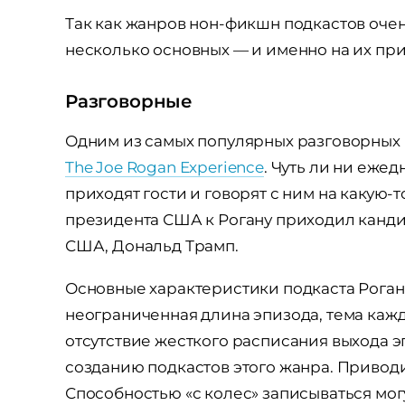
Так как жанров нон-фикшн подкастов очен
несколько основных — и именно на их пр
Разговорные
Одним из самых популярных разговорных 
The Joe Rogan Experience
. Чуть ли ни еже
приходят гости и говорят с ним на какую-
президента США к Рогану приходил кандид
США, Дональд Трамп.
Основные характеристики подкаста Рогана
неограниченная длина эпизода, тема каждо
отсутствие жесткого расписания выхода э
созданию подкастов этого жанра. Приводим
Способностью «с колес» записываться мог