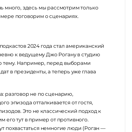
ь много, здесь мы рассмотрим только
имере поговорим о сценариях.
подкастов 2024 года стал американский
дневно к ведущему Джо Рогану в студию
то тему. Например, перед выборами
ат в президенты, а теперь уже глава
: разговор не по сценарию,
го эпизода отталкивается от гостя,
пизодов. Это не классический подход к
 его тут в пример от противного.
ут похвастаться немногие люди (Роган —