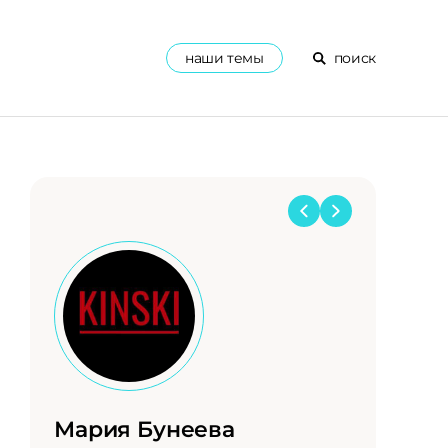
наши темы
поиск
Мария Бунеева
Лулу С