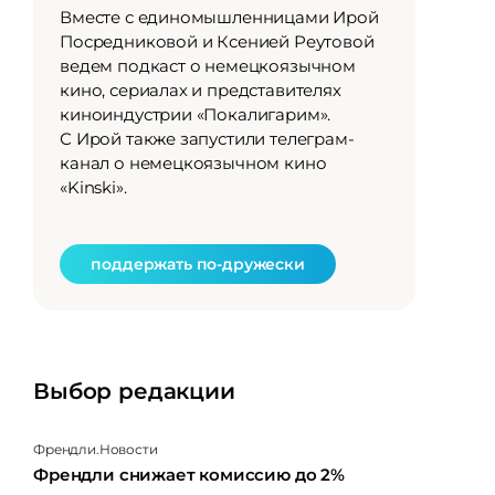
Вместе с единомышленницами Ирой
За то время,
Посредниковой и Ксенией Реутовой
он стал мое
ведем подкаст о немецкоязычном
самовыражен
кино, сериалах и представителях
личностного
киноиндустрии «Покалигарим».
о жизни в Б
С Ирой также запустили телеграм-
на коммуни
канал о немецкоязычном кино
искусстве, 
«Kinski».
и рассказыв
проектах
поддержать по-дружески
поддерж
Выбор редакции
Френдли.Новости
Френдли снижает комиссию до 2%