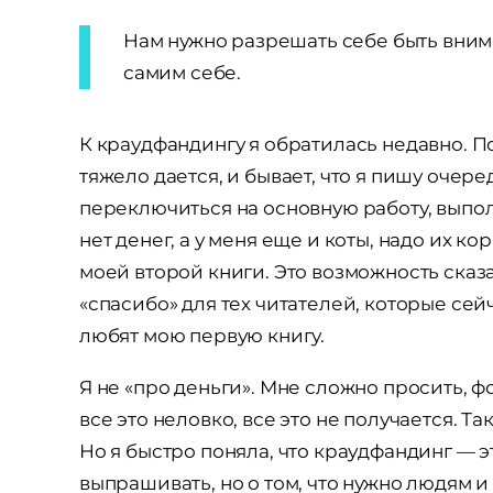
Нам нужно разрешать себе быть вни
самим себе.
К краудфандингу я обратилась недавно. 
тяжело дается, и бывает, что я пишу очер
переключиться на основную работу, выполн
нет денег, а у меня еще и коты, надо их к
моей второй книги. Это возможность ска
«спасибо» для тех читателей, которые се
любят мою первую книгу.
Я не «про деньги». Мне сложно просить,
все это неловко, все это не получается. Т
Но я быстро поняла, что краудфандинг — эт
выпрашивать, но о том, что нужно людям и 