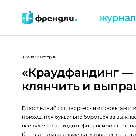
Перейти
к
журна
|
контенту
Френдли.Истории
«Краудфандинг — 
клянчить и выпра
В последний год творческим проектам и 
приходится буквально бороться за выжи
все тяжелее находить финансирование на 
бесплатно или совмещать творчество с др