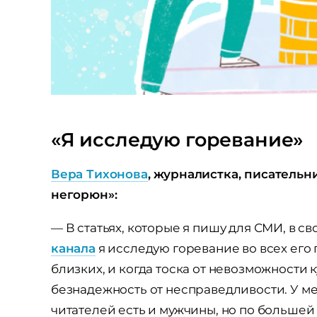
«Я исследую горевание»
Вера Тихонова
, журналистка, писательн
негорюн»:
— В статьях, которые я пишу для СМИ, в св
канала
я исследую горевание во всех его 
близких, и когда тоска от невозможности 
безнадежность от несправедливости. У м
читателей есть и мужчины, но по большей 