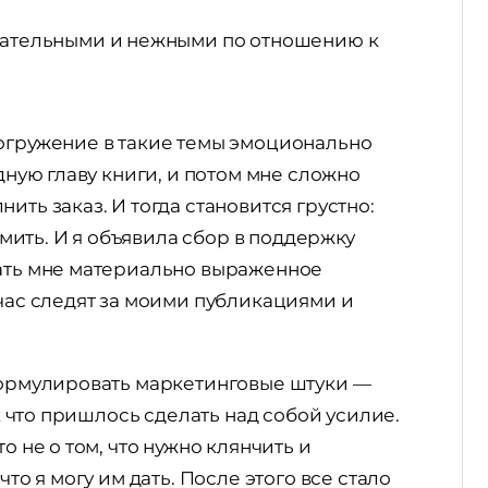
мательными и нежными по отношению к
Погружение в такие темы эмоционально
едную главу книги, и потом мне сложно
ить заказ. И тогда становится грустно:
ормить. И я объявила сбор в поддержку
зать мне материально выраженное
йчас следят за моими публикациями и
 формулировать маркетинговые штуки —
ак что пришлось сделать над собой усилие.
о не о том, что нужно клянчить и
что я могу им дать. После этого все стало