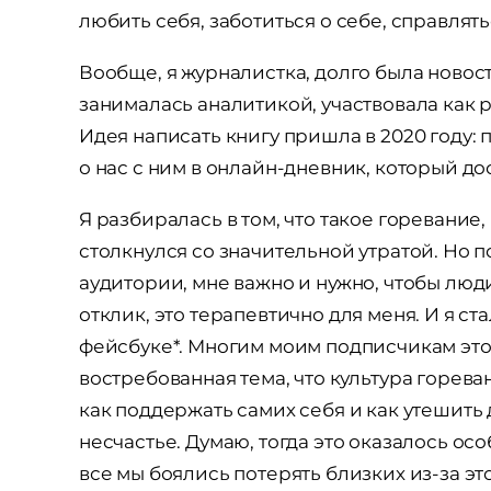
любить себя, заботиться о себе, справлять
Вообще, я журналистка, долго была ново
занималась аналитикой, участвовала как 
Идея написать книгу пришла в 2020 году: 
о нас с ним в онлайн-дневник, который д
Я разбиралась в том, что такое горевание, 
столкнулся со значительной утратой. Но по
аудитории, мне важно и нужно, чтобы лю
отклик, это терапевтично для меня. И я ст
фейсбуке*. Многим моим подписчикам это 
востребованная тема, что культура гореван
как поддержать самих себя и как утешить 
несчастье. Думаю, тогда это оказалось ос
все мы боялись потерять близких из-за э