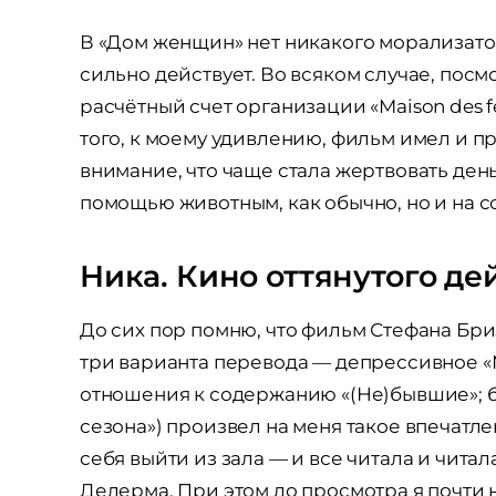
В «Дом женщин» нет никакого морализатор
сильно действует. Во всяком случае, посм
расчётный счет организации «Maison des
того, к моему удивлению, фильм имел и п
внимание, что чаще стала жертвовать день
помощью животным, как обычно, но и на 
Ника. Кино оттянутого де
До сих пор помню, что фильм Стефана Бр
три варианта перевода — депрессивное «
отношения к содержанию «(Не)бывшие»; б
сезона») произвел на меня такое впечатлен
себя выйти из зала — и все читала и чита
Делерма. При этом до просмотра я почти 