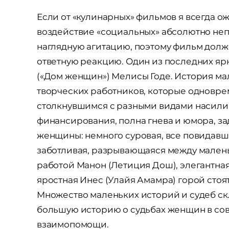
Если от «кулинарных» фильмов я всегда о
воздействие «социальных» абсолютно не
наглядную агитацию, поэтому фильм долже
ответную реакцию. Один из последних яр
(«Дом женщин») Мелисы Годе. История ма
творческих работников, которые одновр
столкнувшимся с разными видами насилия
финансирования, полна гнева и юмора, за
женщины: немного суровая, все повидавша
заботливая, разрывающаяся между мален
работой Манон (Летиция Дош), элегантна
яростная Инес (Улайя Амамра) горой стоят 
Множество маленьких историй и судеб ск
большую историю о судьбах женщин в сов
взаимопомощи.