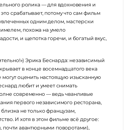
дельного ролика — для вдохновения и
это срабатывает, потому что сам фильм
 увлеченных одним делом, мастерски
имелем, похожа на умело
дости, и щепотка горечи, и богатый вкус,
тительно!») Эрика Беснарда: независимый
крывает в конце восемнадцатого века
не могут оценить настоящую изысканную
Беснард любит и умеет снимать
полне современно — ведь чванливые
дания первого независимого ресторана,
 близка не только французам,
ство. И хотя в этом фильме всё другое:
и, почти авантюрными поворотами),