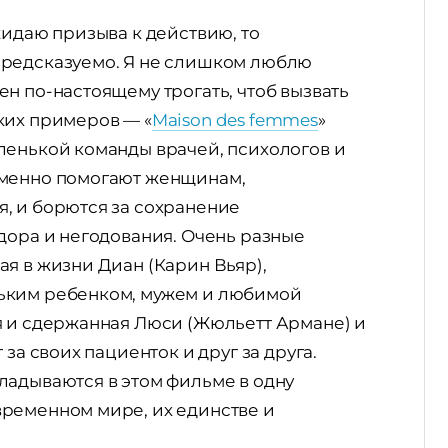
жидаю призыва к действию, то
предсказуемо. Я не слишком люблю
н по-настоящему трогать, чтоб вызвать
ких примеров — «
Maison des femmes
»
ленькой команды врачей, психологов и
еменно помогают женщинам,
, и борются за сохранение
дора и негодования. Очень разные
я в жизни Диан (Карин Вьяр),
ьким ребенком, мужем и любимой
я и сдержанная Люси (Жюльетт Армане) и
за своих пациенток и друг за друга.
ладываются в этом фильме в одну
ременном мире, их единстве и