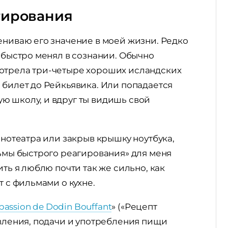
гирования
ениваю его значение в моей жизни. Редко
о быстро менял в сознании. Обычно
мотрела три-четыре хороших исландских
 билет до Рейкьявика. Или попадается
ю школу, и вдруг ты видишь свой
инотеатра или закрыв крышку ноутбука,
льмы быстрого реагирования» для меня
ить я люблю почти так же сильно, как
т с фильмами о кухне.
passion de Dodin Bouffant
» («Рецепт
овления, подачи и употребления пищи