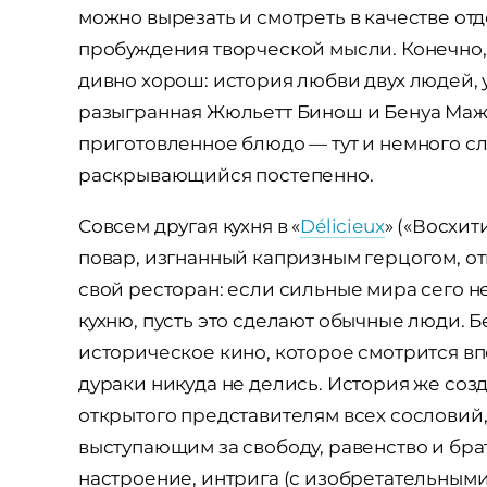
можно вырезать и смотреть в качестве от
пробуждения творческой мысли. Конечно, 
дивно хорош: история любви двух людей,
разыгранная Жюльетт Бинош и Бенуа Маж
приготовленное блюдо — тут и немного сла
раскрывающийся постепенно.
Совсем другая кухня в «
Délicieux
» («Восхи
повар, изгнанный капризным герцогом, от
свой ресторан: если сильные мира сего 
кухню, пусть это сделают обычные люди. 
историческое кино, которое смотрится в
дураки никуда не делись. История же соз
открытого представителям всех сословий,
выступающим за свободу, равенство и брат
настроение, интрига (с изобретательным