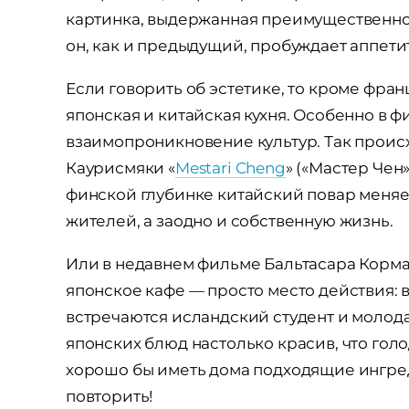
картинка, выдержанная преимущественно
он, как и предыдущий, пробуждает аппети
Если говорить об эстетике, то кроме фран
японская и китайская кухня. Особенно в ф
взаимопроникновение культур. Так проис
Каурисмяки «
Mestari Cheng
» («Мастер Чен
финской глубинке китайский повар меняе
жителей, а заодно и собственную жизнь.
Или в недавнем фильме Бальтасара Корма
японское кафе — просто место действия: 
встречаются исландский студент и молод
японских блюд настолько красив, что голо
хорошо бы иметь дома подходящие ингред
повторить!