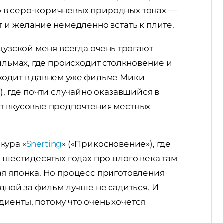
 в серо-коричневых природных тонах —
т и желание немедленно встать к плите.
цузской меня всегда очень трогают
ильмах, где происходит столкновение и
ходит в давнем уже фильме Мики
»), где почти случайно оказавшийся в
т вкусовые предпочтения местных
кура «
Snerting
» («Прикосновение»), где
в шестидесятых годах прошлого века там
ая японка. Но процесс приготовления
дной за фильм лучше не садиться. И
иенты, потому что очень хочется