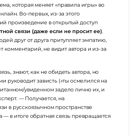
ма, которая меняет «правила игры» во
нлайн. Во-первых, из-за этого
ий произведение в открытый доступ
ной связи (даже если не просит ее)
.
юдей друг от друга притупляет эмпатию,
ет комментарий, не видит автора и из-за
ь, знают, как не обидеть автора, но
ми руководит зависть («ты осмелился на
рочитанном/увиденном задело лично их, и
ксперт. — Получается, на
зи в русскоязычном пространстве
 — в итоге обратная связь превращается