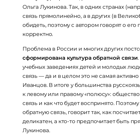
Ольга Лукинова. Так, в одних странах (на
связь прямолинейно, а в других (в Велик
обидеть, поэтому с автором говорят о ег
корректно.
Проблема в России и многих других постсо
сформирована культура обратной связи
учебных заведениях детей и молодых людей
связь — да и в целом это не самая активн
Иванцов. В итоге у большинства русскоя
к левому или правому «полюсу»: общество 
связь и как что будет воспринято. Поэто
обратную связь, говорит так, как посчита
деликатен, а кто-то предпочитает быть пр
Лукинова.