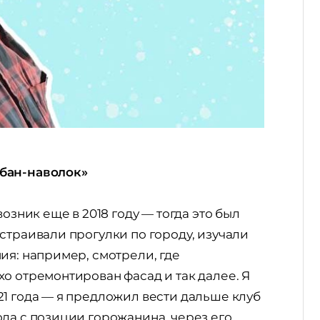
рбан-наволок»
возник еще в 2018 году — тогда это был
страивали прогулки по городу, изучали
ия: например, смотрели, где
о отремонтирован фасад и так далее. Я
1 года — я предложил вести дальше клуб
да с позиции горожанина, через его