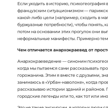
Если уходить в историю, психогеография во
французским ситуационизмом — парижски
какой-либо цели (например, сходить в ма
буржуазные потребности), чтобы понять, ка
потом на основании этих прогулок они вы
неформальные манифесты. Примерно тем 
Чем отличается анархокраевед от прост
Анархокраеведение — синоним психогеогр
когда мы пытаемся сами рассказывать про 
горожанина. Этим я вместе с друзьями, 
занимаюсь в «Урбан-наволоке», когда пр
рассказываю истории зданий и районов. 
городские легенды или то, как тот или ин
Это не такие экскурсии, в которых люди с