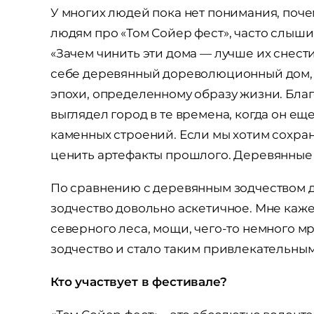
У многих людей пока нет понимания, поче
людям про «Том Сойер фест», часто слышиш
«Зачем чинить эти дома — лучше их снести
себе деревянный дореволюционный дом, к
эпохи, определенному образу жизни. Благ
выглядел город в те времена, когда он ещ
каменных строений. Если мы хотим сохра
ценить артефакты прошлого. Деревянные д
По сравнению с деревянным зодчеством д
зодчество довольно аскетичное. Мне каже
северного леса, мощи, чего-то немного мр
зодчество и стало таким привлекательным
Кто участвует в фестивале?