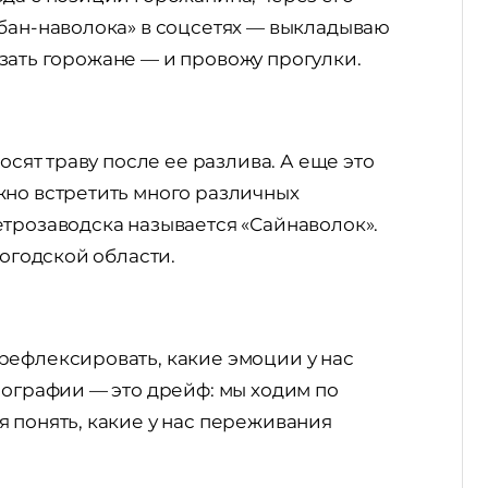
рбан-наволока» в соцсетях — выкладываю
сказать горожане — и провожу прогулки.
осят траву после ее разлива. А еще это
жно встретить много различных
етрозаводска называется «Сайнаволок».
логодской области.
рефлексировать, какие эмоции у нас
еографии — это дрейф: мы ходим по
 понять, какие у нас переживания