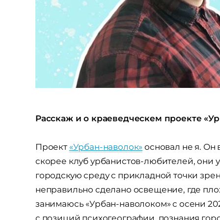
Расскаж и о краеведческем проекте «У
Проект
«Урбан-наволок»
основал не я. Он 
скорее клуб урбанистов-любителей, они у
городскую среду с прикладной точки зрен
неправильно сделано освещение, где плох
занимаюсь «Урбан-наволоком» с осени 202
с позиций психогеографии, познания горо