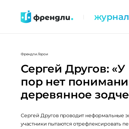
Перейти
к
журна
|
контенту
Френдли.Герои
Сергей Другов: «У
пор нет понимани
деревянное зодче
Сергей Другов проводит неформальные э
участники пытаются отрефлексировать пе