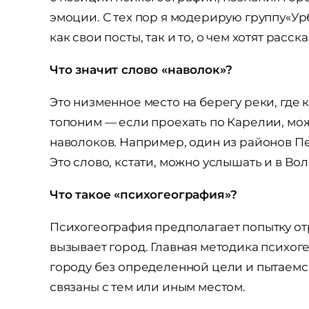
эмоции. С тех пор я модерирую группу«У
как свои посты, так и то, о чем хотят рас
Что значит слово «наволок»?
Это низменное место на берегу реки, где к
топоним — если проехать по Карелии, мо
наволоков. Например, один из районов П
Это слово, кстати, можно услышать и в Во
Что такое «психогеография»?
Психогеография предполагает попытку от
вызывает город. Главная методика психог
городу без определенной цели и пытаемся
связаны с тем или иным местом.