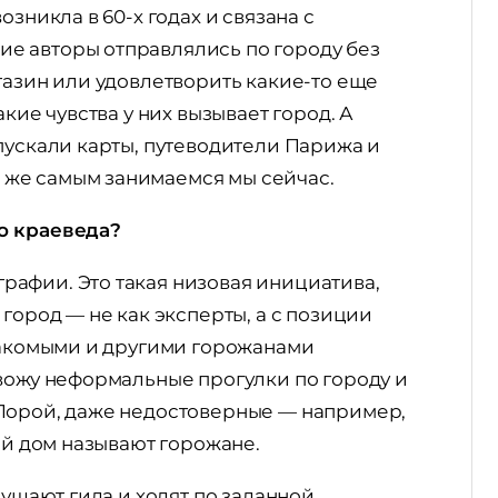
зникла в 60-х годах и связана с
е авторы отправлялись по городу без
газин или удовлетворить какие-то еще
кие чувства у них вызывает город. А
пускали карты, путеводители Парижа и
же самым занимаемся мы сейчас.
о краеведа?
афии. Это такая низовая инициатива,
город — не как эксперты, а с позиции
знакомыми и другими горожанами
овожу неформальные прогулки по городу и
Порой, даже недостоверные — например,
ой дом называют горожане.
лушают гида и ходят по заданной