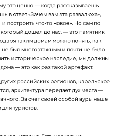
му это ценно — когда рассказываешь
ь в ответ «Зачем вам эта развалюха»,
 и построить что-то новое». Но сам по
оторый дошел до нас, — это памятник
одаря таким домам можно понять, как
е не был многоэтажным и почти не было
нить историческое наследие, мы должны
ома — это как раз такой артефакт.
ругих российских регионов, карельское
тся, архитектура передает дух места —
ачного. За счет своей особой ауры наше
 для туристов.