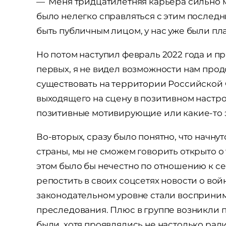
— Меня тридцатилетняя карьера сильно м
было нелегко справляться с этим последн
быть публичным лицом, у нас уже были пл
Но потом наступил февраль 2022 года и п
первых, я не видел возможности нам прод
существовать на территории Российской 
выходящего на сцену в позитивном настр
позитивные мотивирующие или какие-то 
Во-вторых, сразу было понятно, что начн
страны, мы не сможем говорить открыто о т
этом было бы нечестно по отношению к себе
репостить в своих соцсетях новости о вой
законодательном уровне стали восприним
преследования. Плюс в группе возникли п
были, хотя проявлялись не настолько рад