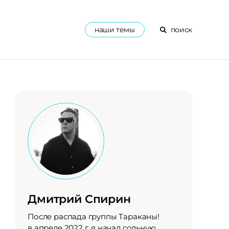
наши темы
поиск
Дмитрий Спирин
После распада группы Тараканы!
в апреле 2022 г, я начал сольную