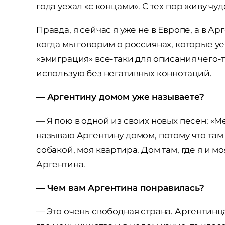
года уехал «с концами». С тех пор живу чу
Правда, я сейчас я уже не в Европе, а в Ар
когда мы говорим о россиянах, которые уе
«эмиграция» все-таки для описания чего-т
использую без негативных коннотаций.
— Аргентину домом уже называете?
— Я пою в одной из своих новых песен: «Ме
называю Аргентину домом, потому что там
собакой, моя квартира. Дом там, где я и м
Аргентина.
— Чем вам Аргентина понравилась?
— Это очень свободная страна. Аргентинц