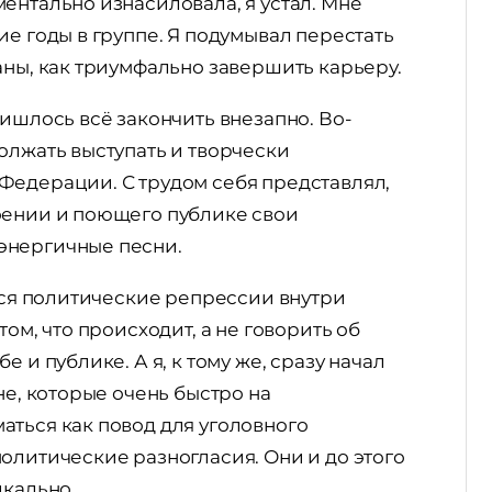
ентально изнасиловала, я устал. Мне
ие годы в группе. Я подумывал перестать
аны, как триумфально завершить карьеру.
ришлось всё закончить внезапно. Во-
олжать выступать и творчески
Федерации. С трудом себя представлял,
оении и поющего публике свои
энергичные песни.
утся политические репрессии внутри
ом, что происходит, а не говорить об
 и публике. А я, к тому же, сразу начал
не, которые очень быстро на
аться как повод для уголовного
олитические разногласия. Они и до этого
икально.