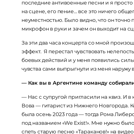
последние антивоенные песни и я просто
на сцене, его пение… все это ничего обще
неуместностью. Было видно, что он точно 
микрофон в руки и зачем он выходит на сц
За эти два часа концерта со мной произ
эффект. Я перестал чувствовать нелепост
боевых действий и у меня появились силы
чувства сами выпрыгнули из меня наружу 
— Как вы в Аргентине команду собирал
— Нас с супругой пригласили на квиз. И в
Вова — гитарист из Нижнего Новгорода. К
была осень 2023 года — тогда Рома Либер
под названием «We Exist!». Мне нужно было
спеть старую песню «Тараканов!» на видео