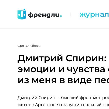
Перейти
к
журна
|
контенту
Френдли.Герои
Дмитрий Спирин:
эмоции и чувства
из меня в виде пе
Дмитрий Спирин — бывший фронтмен росс
живет в Аргентине и запустил сольный про