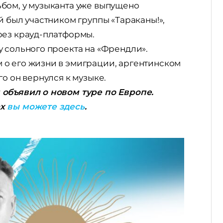
бом, у музыканта уже выпущено
й был участником группы «Тараканы!»,
рез крауд-платформы.
 сольного проекта на «Френдли».
о его жизни в эмиграции, аргентинском
о он вернулся к музыке.
 объявил о новом туре по Европе.
ах
вы можете здесь
.