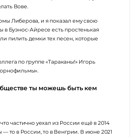
елать Вове.
омы Либерова, и я показал ему свою
вы в Буэнос-Айресе есть простенькая
ли пилить демки тех песен, которые
оллега по группе «Тараканы!» Игорь
«Порнофильмы».
 обществе ты можешь быть кем
что частично уехал из России ещё в 2014
 — то в России, то в Венгрии. В июне 2021