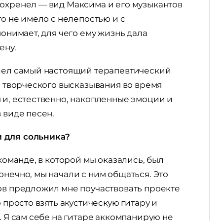
 охренел — вид Максима и его музыкантов
го не имело с нелепостью и с
понимает, для чего ему жизнь дала
ену.
ошел самый настоящий терапевтический
ь творческого высказывания во время
 и, естественно, накопленные эмоции и
в виде песен.
и для сольника?
 команде, в которой мы оказались, был
онечно, мы начали с ним общаться. Это
ов предложил мне поучаствовать проекте
 просто взять акустическую гитару и
. Я сам себе на гитаре аккомпанирую не